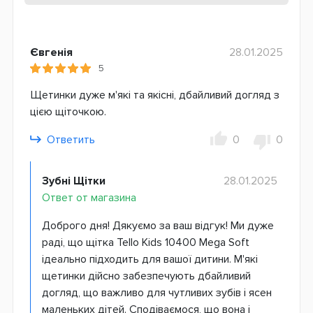
Євгенія
28.01.2025
5
Щетинки дуже м'які та якісні, дбайливий догляд з
цією щіточкою.
Ответить
0
0
Зубні Щітки
28.01.2025
Ответ от магазина
Доброго дня! Дякуємо за ваш відгук! Ми дуже
раді, що щітка Tello Kids 10400 Mega Soft
ідеально підходить для вашої дитини. М'які
щетинки дійсно забезпечують дбайливий
догляд, що важливо для чутливих зубів і ясен
маленьких дітей. Сподіваємося, що вона і