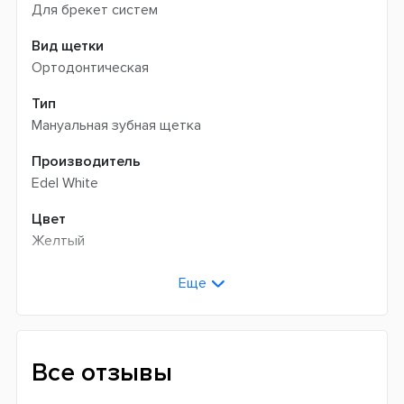
Для брекет систем
Вид щетки
Ортодонтическая
Тип
Мануальная зубная щетка
Производитель
Edel White
Цвет
Желтый
Возраст
Еще
Для взрослых
Жесткость щетины
Мягкая (Soft)
Все отзывы
Страна производитель