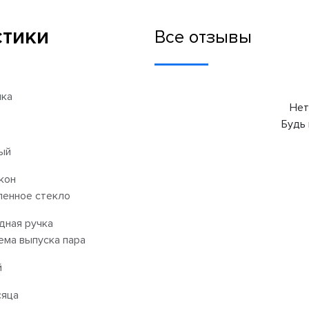
стики
Все отзывы
ка
Нет
Будь 
ый
кон
ленное стекло
дная ручка
ема выпуска пара
й
сяца