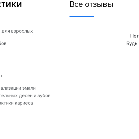
стики
Все отзывы
а для взрослых
Нет
бов
Будь 
ет
ализации эмали
тельных десен и зубов
ктики кариеса