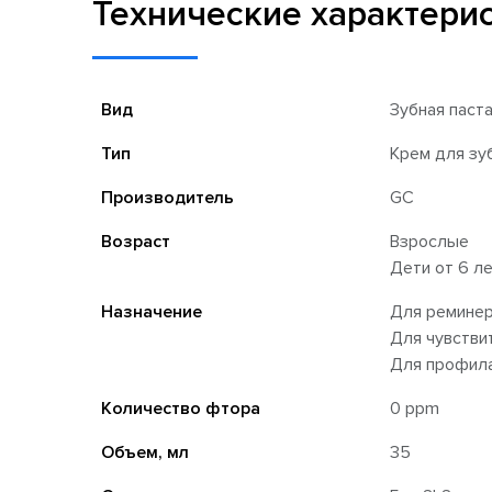
Технические характери
Вид
Зубная паст
Тип
Крем для зу
Производитель
GC
Возраст
Взрослые
Дети от 6 л
Назначение
Для реминер
Для чувстви
Для профила
Количество фтора
0 ppm
Объем, мл
35