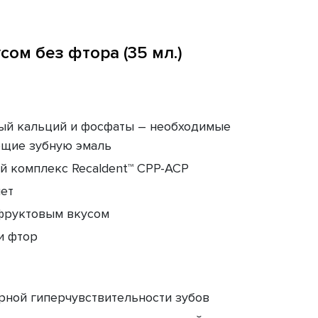
сом без фтора (35 мл.)
ый кальций и фосфаты – необходимые
щие зубную эмаль
й комплекс Recaldent™ CPP-ACP
лет
фруктовым вкусом
и фтор
рной гиперчувствительности зубов