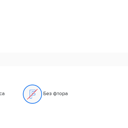
са
Без фтора