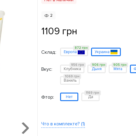
2
1109 грн
872 грн
Склад:
Европа
Украина
956 грн
906 грн
905 грн
Вкус:
Клубника
Дыня
Мята
Ф
1069 грн
Ваниль
1169 грн
Фтор:
Нет
Да
Что в комплекте? (1)