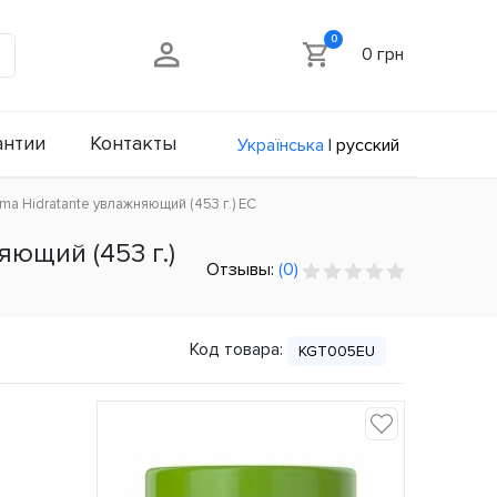
0
0 грн
антии
Контакты
Українська
|
русский
ma Hidratante увлажняющий (453 г.) ЕС
яющий (453 г.)
Отзывы:
(0)
Код товара:
KGT005EU