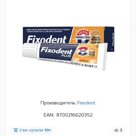
Производитель:
Fixodent
EAN:
8700216620352
Уже купили
10+
3