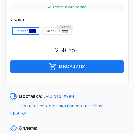
Готов к отправке
Склад:
289 грн
Европа
Украина
258 грн
В КОРЗИНУ
Доставка:
7-10 раб. дней
Бесплатная доставка при оплате Tpay!
Еще
По Украине от
975 грн
Оплата:
Из Европы от
1499 грн