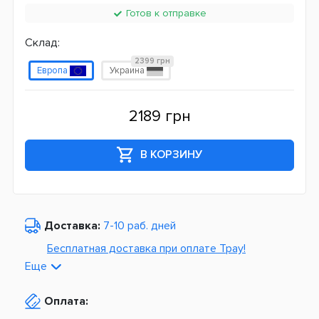
Готов к отправке
Склад:
2399 грн
Европа
Украина
2189 грн
В КОРЗИНУ
Доставка:
7-10 раб. дней
Бесплатная доставка при оплате Tpay!
Еще
По Украине от
975 грн
Оплата:
Из Европы от
1499 грн