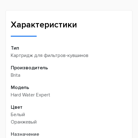
Широкий ассортимент товаров
Meest (курєрська доставка) -
199 грн
Профессиональная помощь менеджеров
Интернет-магазин не производит доставку
Быстрая доставка
самовывозом
Характеристики
Тип
Картридж для фильтров-кувшинов
Производитель
Brita
Модель
Hard Water Expert
Цвет
Белый
Оранжевый
Назначение