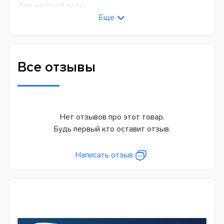
Для жёсткой воды
Еще
Ресурс фильтрующего модуля
150 л
Совместимость
Все отзывы
Brita Maxtra+
Страна производитель
Германия
Нет отзывов про этот товар.
Гарантия
Будь первый кто оставит отзыв.
14 дней
Написать отзыв