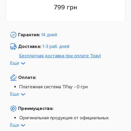
799 грн
Гарантия:
14 дней
Доставка:
1-3 раб. дней
Бесплатная доставка при оплате Tpay!
Еще
По Украине от
975 грн
Оплата:
Из Европы от
1499 грн
Платежная система TPay -
0 грн
Платная доставка по Украине:
На расчетный счет -
0 грн
Еще
Наложенный платеж -
20 грн + 2%
По тарифам Новой Почты
Преимущества:
По тарифам Укрпочты
Платная доставка из Европы:
Оригинальная продукция от официальных
поставщиков
Еще
Новая почта -
199 грн