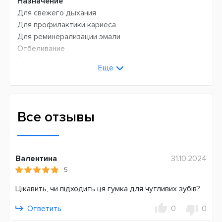
Назначение
Для свежего дыхания
Для профилактики кариеса
Для реминерализации эмали
Отбеливание
Антибактериальное
Еще
Состав
С ксилитом
С гидроксиапатитом
Все отзывы
С углем
Страна производитель
Швеция
Валентина
31.10.2024
5
Цікавить, чи підходить ця гумка для чутливих зубів?
Ответить
0
0