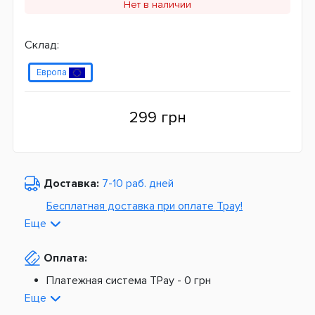
Нет в наличии
Склад:
Европа
299 грн
Доставка:
7-10 раб. дней
Бесплатная доставка при оплате Tpay!
Еще
По Украине от
975 грн
Оплата:
Из Европы от
1499 грн
Платежная система TPay -
0 грн
Платная доставка по Украине:
На расчетный счет -
0 грн
Еще
Наложенный платеж -
20 грн + 2%