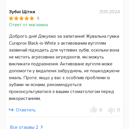
Зубні Щітки
31.10.2024
5
Ответ от магазина
Доброго дня! Дякуємо за запитання! Жувальна гумка
Curaprox Black-is-White з активованим вугіллям
зазвичай підходить для чутливих зубів, оскільки вона
не містить агресивних інгредієнтів, які можуть
викликати подразнення. Активоване вугілля може
допомогти у видаленні забруднень, не пошкоджуючи
емаль. Проте, якщо у вас є особливі проблеми із
зубами чи яснами, рекомендується
проконсультуватися з вашим стоматологом перед
використанням.
Ответить
0
0
Все отзывы 2