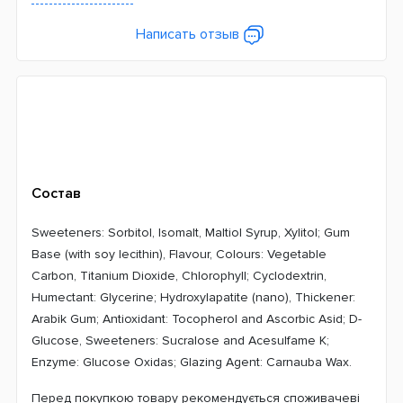
Написать отзыв
Состав
Sweeteners: Sorbitol, Isomalt, Maltiol Syrup, Xylitol; Gum
Base (with soy lecithin), Flavour, Colours: Vegetable
Carbon, Titanium Dioxide, Chlorophyll; Cyclodextrin,
Humectant: Glycerine; Hydroxylapatite (nano), Thickener:
Arabik Gum; Antioxidant: Tocopherol and Ascorbic Asid; D-
Glucose, Sweeteners: Sucralose and Acesulfame K;
Enzyme: Glucose Oxidas; Glazing Agent: Carnauba Wax.
Перед покупкою товару рекомендується споживачеві