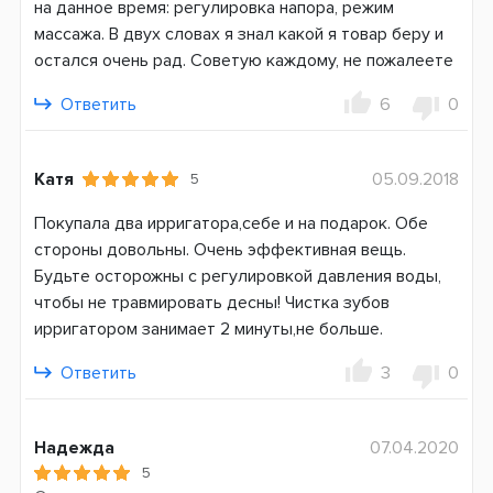
на данное время: регулировка напора, режим
10
массажа. В двух словах я знал какой я товар беру и
Тип использования
остался очень рад. Советую каждому, не пожалеете
Стационарный
Ответить
6
0
Система питания
Электросеть
Катя
05.09.2018
5
Страна производитель
Китай
Покупала два ирригатора,себе и на подарок. Обе
стороны довольны. Очень эффективная вещь.
Гарантия
Будьте осторожны с регулировкой давления воды,
24 месяца
чтобы не травмировать десны! Чистка зубов
ирригатором занимает 2 минуты,не больше.
Ответить
3
0
Надежда
07.04.2020
5