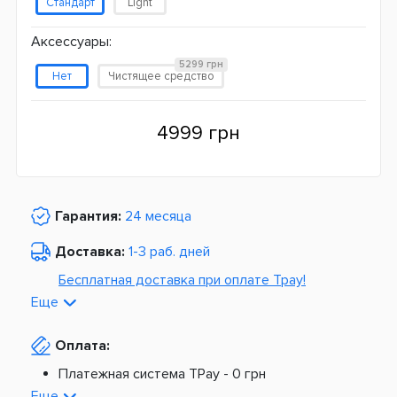
Стандарт
Light
Аксессуары:
5299 грн
Нет
Чистящее средство
4999 грн
Гарантия:
24 месяца
Доставка:
1-3 раб. дней
Бесплатная доставка при оплате Tpay!
Еще
По Украине от
975 грн
Оплата:
Из Европы от
1499 грн
Платежная система TPay -
0 грн
Платная доставка по Украине:
На расчетный счет -
0 грн
Еще