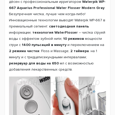
дёсен с профессиональным ирригатором
Waterpik WP-
667 Aquarius Professional Water Flosser Modern Gray
.
Безупречная чистка, лучше чем когда-либо!
Инновационные технологии выводят Waterpik WP-667 в
премиальный сегмент:
светодиодная панель
информации;
технология WaterFlosser
– чистка струей
воды с эффектом зубной нити;
10 режимов
мощности
струи с
1400 пульсаций в минуту
и переключением на
2 режима чистки
: Floss и Massage;
2 таймера
: на 1
минуту и с тридцатисекундными интервалами;
резервуар для воды на 650
мл с возможностью
добавления лекарственных средств.