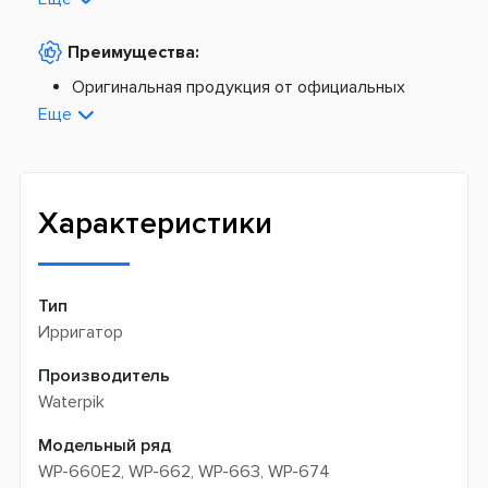
Наложенный платеж -
20 грн + 2%
По тарифам Новой Почты
Преимущества:
По тарифам Укрпочты
Платная доставка из Европы:
Оригинальная продукция от официальных
поставщиков
Еще
Новая почта -
199 грн
Широкий ассортимент товаров
Meest (курєрська доставка) -
199 грн
Профессиональная помощь менеджеров
Интернет-магазин не производит доставку
Быстрая доставка
самовывозом
Характеристики
Тип
Ирригатор
Производитель
Waterpik
Модельный ряд
WP-660E2, WP-662, WP-663, WP-674