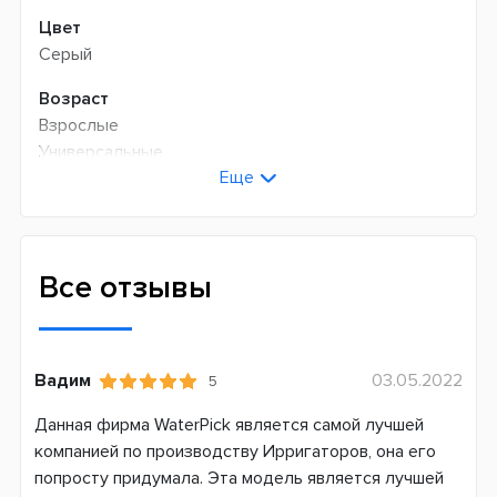
Цвет
Серый
Возраст
Взрослые
Универсальные
Еще
Технология чистки
Пульсирующая
Количество пульсаций в минуту
Все отзывы
1400
Режимов чистки
2
Вадим
03.05.2022
5
Сменная насадка
Данная фирма WaterPick является самой лучшей
Да
компанией по производству Ирригаторов, она его
попросту придумала. Эта модель является лучшей
Ступеней давления воды