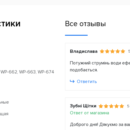
стики
Все отзывы
Владислава
Потужний струмінь води ефе
подобається.
 WP-662, WP-663, WP-674
Ответить
ьные
Зубні Щітки
5
Ответ от магазина
ющая
Доброго дня! Дякуємо за ваш