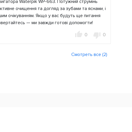
ригатора Waterpik WP-663. Потужний струмінь
тивне очищення та догляд за зубами та яснами, і
ашим очікуванням. Якщо у вас будуть ще питання
 звертайтесь — ми завжди готові допомогти!
0
0
Смотреть все (2)