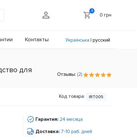
0
0 грн
антии
Контакты
Українська
|
русский
едство для
Отзывы:
(2)
Код товара:
IRT005
Гарантия:
24 месяца
Доставка:
7-10 раб. дней