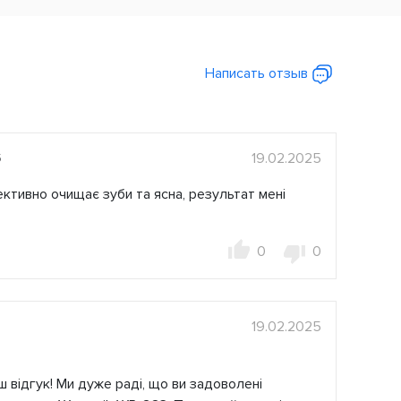
Написать отзыв
19.02.2025
5
ктивно очищає зуби та ясна, результат мені
0
0
19.02.2025
 відгук! Ми дуже раді, що ви задоволені