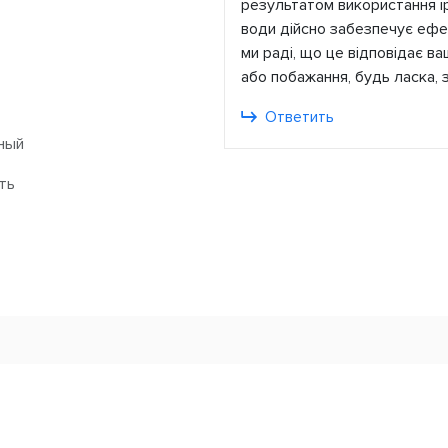
результатом використання і
води дійсно забезпечує ефек
ми раді, що це відповідає в
або побажання, будь ласка,
Ответить
ный
ть