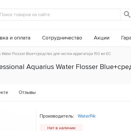
вка и оплата
Сотрудничество
Акции
Гар
s Water Flosser Blue+средство для чистки ирригатора 150 мл ЕС
ssional Aquarius Water Flosser Blue+ср
екте
Отзывы
Производитель:
WaterPik
Нет в наличии