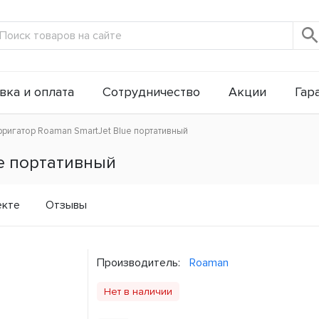
вка и оплата
Сотрудничество
Акции
Гар
рригатор Roaman SmartJet Blue портативный
e портативный
екте
Отзывы
Производитель:
Roaman
Нет в наличии