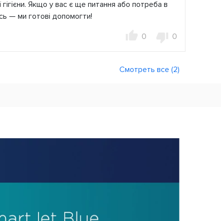
 гігієни. Якщо у вас є ще питання або потреба в
сь — ми готові допомогти!
0
0
Смотреть все (2)