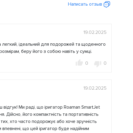
Написать отзыв
19.02.2025
а легкий, ідеальний для подорожей та щоденного
озмірам, беру його з собою навіть у сумці.
0
0
19.02.2025
 відгук! Ми раді, що іригатор Roaman SmartJet
ня. Дійсно, його компактність та портативність
тих, хто часто подорожує або хоче зручність
 впевнені, що цей іригатор буде надійним