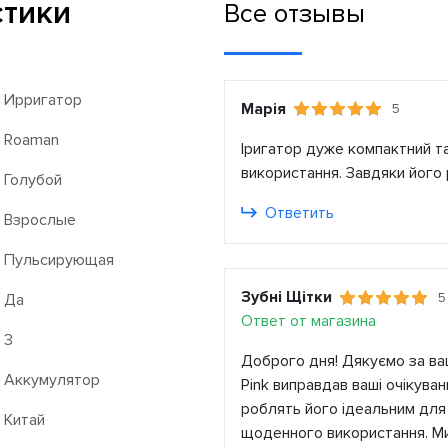
стики
Все отзывы
Ирригатор
Марія
5
Roaman
Іригатор дуже компактний т
використання. Завдяки його р
Голубой
Ответить
Взрослые
Пульсирующая
Зубні Щітки
5
Да
Ответ от магазина
3
Доброго дня! Дякуємо за ваш
Аккумулятор
Pink виправдав ваші очікуван
роблять його ідеальним для 
Китай
щоденного використання. Ми