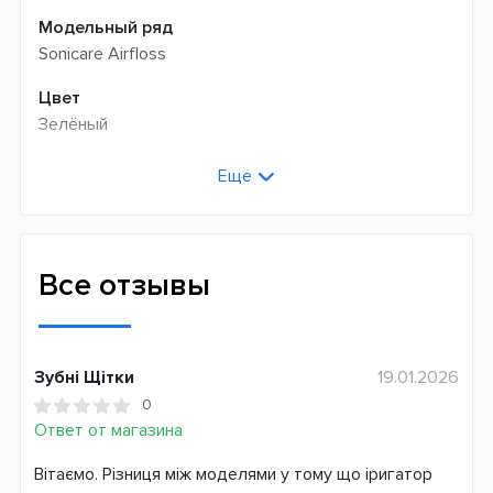
Модельный ряд
Sonicare Airfloss
Цвет
Зелёный
Возраст
Еще
Взрослые
Технология чистки
Пульсирующая
Все отзывы
Сменная насадка
Да
Зубні Щітки
19.01.2026
Ступеней давления воды
0
1
Ответ от магазина
Тип использования
Вітаємо. Різниця між моделями у тому що іригатор
Переносной