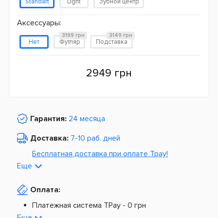
Standart
Light
Зубной центр
Аксессуары:
3199 грн
3149 грн
Нет
Футляр
Подставка
2949 грн
Гарантия:
24 месяца
Доставка:
7-10 раб. дней
Бесплатная доставка при оплате Tpay!
Еще
По Украине от
975 грн
Оплата:
Из Европы от
1499 грн
Платежная система TPay -
0 грн
Платная доставка по Украине:
На расчетный счет -
0 грн
Еще