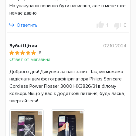
На упакуванні повинно бути написано, але в мене вже
немає давно
Ответить
1
0
Зубні Щітки
02.10.2024
5
Ответ от магазина
Доброго дня! Дякуємо за ваш запит. Так, ми можемо
надіслати вам фотографії іригатора Philips Sonicare
Cordless Power Flosser 3000 HX3826/31 в білому
кольорі. Якщо у вас є додаткові питання, будь ласка,
звертайтеся!