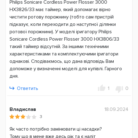
Philips Sonicare Cordless Power Flosser 3000
Система питания
HX3826/33 має таймер, який допомагає вірно
Аккумулятор
чистити ротову порожнину (тобто сам пристрій
підказує, коли переходити до наступної ділянки
Страна производитель
ротової порожнини). У моделі іригатору Philips
Румыния
Sonicare Cordless Power Flosser 3000 HX3806/33
такий таймер відсутній. За іншими технічними
Гарантия
характеристиками та комплектуючими іригатори
24 месяца
однакові. Сподіваємось, що дана відповідь Вам
допоможе у визначенні моделі для купівлі. Гарного
дня.
Ответить
1
0
Владислав
18.09.2024
3
Як часто потрібно замінювати ці насадки?
Тому що в мене вже десь рік та є наліт