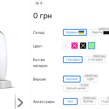
3
0 грн
2499 г
Склад:
Украина
Европа
Цвет:
3149 грн
Кол-во
1 насадка
2 насадки
насадок:
2499 грн
Версия:
Standart
Light
0 грн
Зубной центр
2599 грн
Аксессуары:
Нет
Футляр
Подс