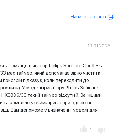
Написать отзыв
19.01.2026
и у тому що іригатор Philips Sonicare Cordless
33 має таймер, який допомагає вірно чистити
 пристрій підказує, коли переходити до
рожнини). У моделі іригатору Philips Sonicare
 HX3806/33 такий таймер відсутній. За іншими
и та комплектуючими іригатори однакові.
овідь Вам допоможе у визначенні моделі для
1
0