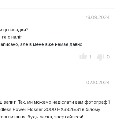
18.09.2024
и ці насадки?
та є наліт
написано, але в мене вже немає давно
1
0
02.10.2024
 запит. Так, ми можемо надіслати вам фотографії
ordless Power Flosser 3000 HX3826/31 в білому
ові питання, будь ласка, звертайтеся!