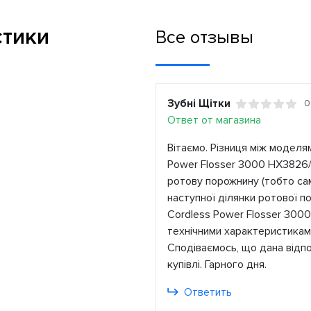
стики
Все отзывы
Зубні Щітки
0
Ответ от магазина
Вітаємо. Різниця між моделям
Power Flosser 3000 HX3826/
ротову порожнину (тобто сам
наступної ділянки ротової по
Cordless Power Flosser 3000
технічними характеристикам
Сподіваємось, що дана відп
купівлі. Гарного дня.
Ответить