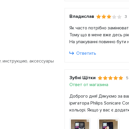
Владислав
3
Як часто потрібно замінюват
Тому що в мене вже десь рік 
На упакуванні повинно бути 
Ответить
, инструкцию, аксессуары
Зубні Щітки
5
Ответ от магазина
Доброго дня! Дякуємо за ваш
іригатора Philips Sonicare C
кольорі. Якщо у вас є додатк