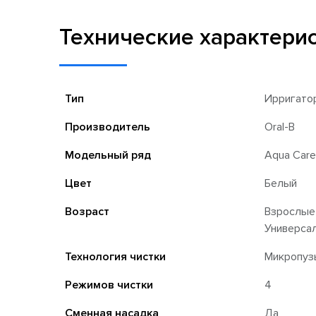
Технические характери
Тип
Ирригато
Производитель
Oral-B
Модельный ряд
Aqua Care
Цвет
Белый
Возраст
Взрослые
Универса
Технология чистки
Микропузы
Режимов чистки
4
Сменная насадка
Да