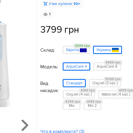
Уже купили
10+
1
3799 грн
3599 грн
Склад:
Европа
Украина
4999 грн
Модель:
AquaCare 4
AquaCare 6
5099 грн
Вид
Стандарт
OxyJet (3 нас.)
насадок:
4199 грн
4199 грн
OxyJet (4 нас.)
WaterJet (4 нас.)
4399 грн
4199 грн
Mix
Mix 2
Что в комплекте? (3)