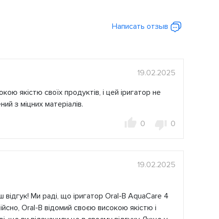
Написать отзыв
19.02.2025
кою якістю своїх продуктів, і цей іригатор не
ний з міцних матеріалів.
0
0
19.02.2025
 відгук! Ми раді, що іригатор Oral-B AquaCare 4
ійсно, Oral-B відомий своєю високою якістю і