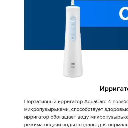
Ирригат
Портативный ирригатор AquaCare 4 позабот
микропузырьками, способствует здоровью
ирригатор обогащает воду микропузырькам
режима подачи воды созданы для нормальн