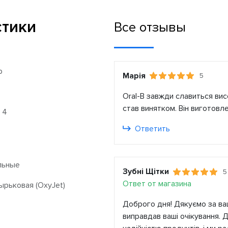
стики
Все отзывы
р
Марія
5
Oral-B завжди славиться висо
став винятком. Він виготовле
 4
Ответить
льные
Зубні Щітки
5
Ответ от магазина
рьковая (OxyJet)
Доброго дня! Дякуємо за ваш
виправдав ваші очікування. Д