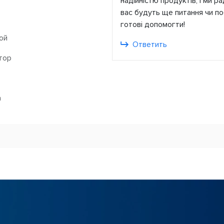
надійністю продуктів, і ми р
вас будуть ще питання чи п
готові допомогти!
ой
Ответить
тор
а