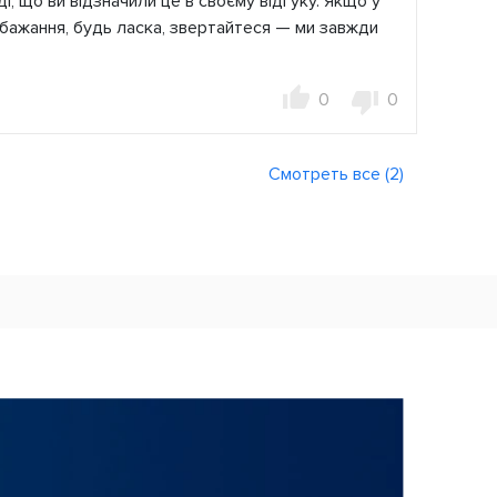
аді, що ви відзначили це в своєму відгуку. Якщо у
обажання, будь ласка, звертайтеся — ми завжди
0
0
Смотреть все (2)