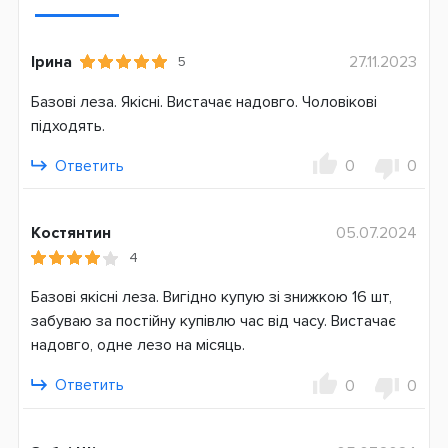
Ірина
27.11.2023
5
Базові леза. Якісні. Вистачає надовго. Чоловікові
підходять.
Ответить
0
0
Костянтин
05.07.2024
4
Базові якісні леза. Вигідно купую зі знижкою 16 шт,
забуваю за постійну купівлю час від часу. Вистачає
надовго, одне лезо на місяць.
Ответить
0
0