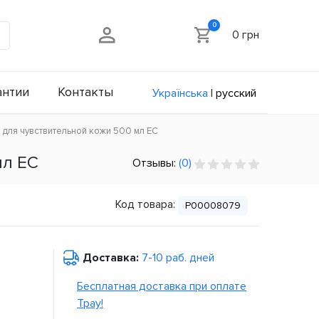
0
0 грн
антии
Контакты
Українська
|
русский
ve для чувствительной кожи 500 мл ЕС
мл ЕС
Отзывы:
(0)
Код товара:
P00008079
Доставка:
7-10 раб. дней
Бесплатная доставка при оплате
Tpay!