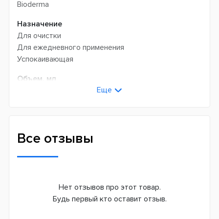
Bioderma
Назначение
Для очистки
Для ежедневного применения
Успокаивающая
Объем, мл
Еще
1000
Тип кожи
Чувствительная
Сухая
Все отзывы
Проблемная
Страна производитель
Франция
Нет отзывов про этот товар.
Будь первый кто оставит отзыв.