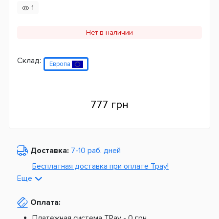
1
Нет в наличии
Склад:
Европа
777 грн
Доставка:
7-10 раб. дней
Бесплатная доставка при оплате Tpay!
Еще
По Украине от
975 грн
Оплата:
Из Европы от
1499 грн
Платежная система TPay -
0 грн