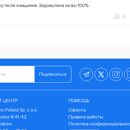
у після очищення. Задоволена на всі 100%.
0
Подписаться
Т ЦЕНТР
ПОМОЩЬ
s Poland Sp. z o.o.
Оферта
wicka 6/41-42
Правила работы
Kraków
Политика конфиденциально