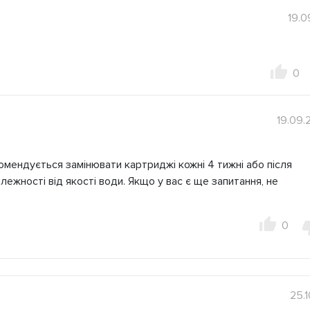
19.0
0
19.09.
омендується замінювати картриджі кожні 4 тижні або після
алежності від якості води. Якщо у вас є ще запитання, не
0
25.