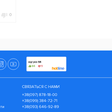
0
СВЯЗАТЬСЯ С НАМИ
+38(097) 878-18-00
+38(099) 384-72-71
сти
+38(093) 646-92-89