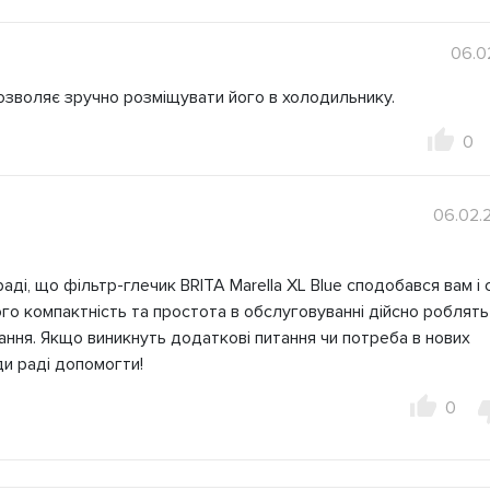
06.0
озволяє зручно розміщувати його в холодильнику.
0
06.02.
аді, що фільтр-глечик BRITA Marella XL Blue сподобався вам і 
го компактність та простота в обслуговуванні дійсно роблять
ння. Якщо виникнуть додаткові питання чи потреба в нових
и раді допомогти!
0