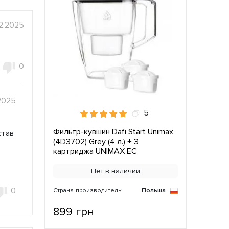
2.2025
0
2025
5
Фильтр-кувшин Dafi Start Unimax
став
(4D3702) Grey (4 л.) + 3
картриджа UNIMAX ЕС
Нет в наличии
0
Страна-производитель:
Польша
899 грн