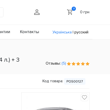
0
0 грн
антии
Контакты
Українська
|
русский
л.) + 3
Отзывы:
(5)
Код товара:
POS00127