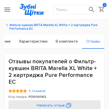
0
Фильтр-кувшин BRITA Marella XL White + 2 картриджа Pure
Performance ЕС
исание
Характеристики
В комплекте
Отзывы
Отзывы покупателей о Фильтр-
кувшин BRITA Marella XL White +
2 картриджа Pure Performance
ЕС
5 отзывов
Код товара:
POS00062
Написать отзыв