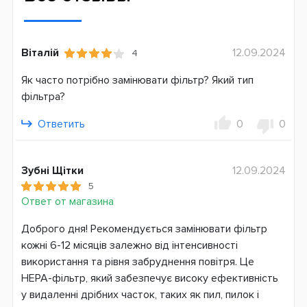
Віталій
12.09.2024
4
Як часто потрібно замінювати фільтр? Який тип
фільтра?
Ответить
0
0
Зубні Щітки
12.09.2024
5
Ответ от магазина
Доброго дня! Рекомендується замінювати фільтр
кожні 6-12 місяців залежно від інтенсивності
використання та рівня забруднення повітря. Це
HEPA-фільтр, який забезпечує високу ефективність
у видаленні дрібних часток, таких як пил, пилок і