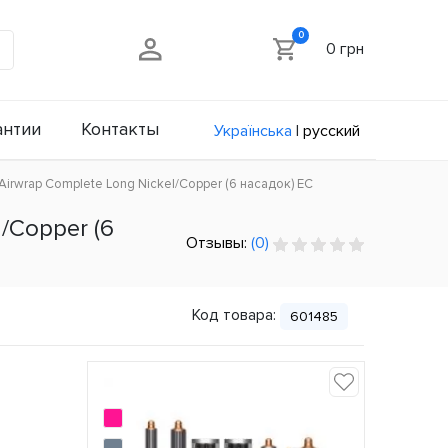
0
0 грн
антии
Контакты
Українська
|
русский
irwrap Complete Long Nickel/Copper (6 насадок) ЕС
/Copper (6
Отзывы:
(0)
Код товара:
601485