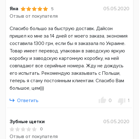
Щетка
Яна
05.05.2020
5
Отзыв от покупателя
Функциональные особенности
Автоотключение
Спасибо большо за быструю доставк. Дайсон
Ионизация
пришел ко мне за 14 дней от моего заказа, экономия
Подача холодного воздуха
составила 1300 грн, если бы я заказала по Украине.
Вращение насадки
Товар имеет перевод, упакован в заводскую яркую
коробку и заводскую картонную коробку, на ней
Мощность
совпадают все серийные номера. Жду не дождусь
1000 Вт
его испытать. Рекомендую заказывать с Польши,
Система питания
теперь я стану постоянным клиентам. Спасибо Вам
Электросеть
большое, цем)))
Страна производитель
Ответить
0
1
Китай
Гарантия
Зубные щетки
05.05.2020
3 месяца
0
Отзыв от покупателя