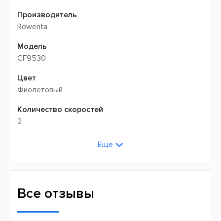
Производитель
Rowenta
Модель
CF9530
Цвет
Фиолетовый
Количество скоростей
2
Количество температурных режимов
Еще
2
Конструкционные особенности
Вращающийся шнур
Все отзывы
Петля для подвешивания
Насадки в комплекте