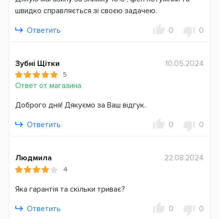
Подача холодного воздуха
швидко справляється зі своєю задачею.
Автоотключение
Ответить
0
0
Мощность
2200 Вт
Зубні Щітки
10.05.2024
Система питания
5
Электросеть
Ответ от магазина
Гарантия
Доброго дня! Дякуємо за Ваш відгук.
12 месяцев
Ответить
0
0
Людмила
22.08.2024
4
Яка гарантія та скільки триває?
Ответить
0
0