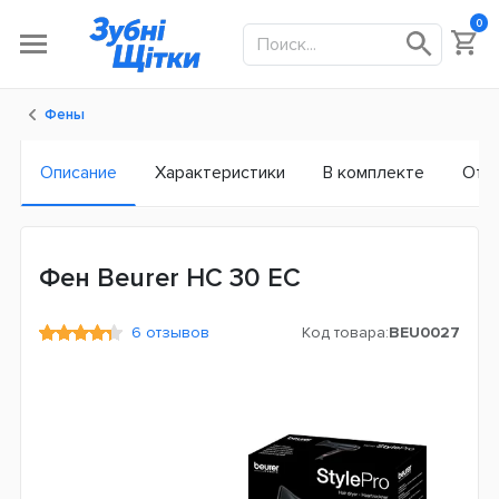
0
Фены
Описание
Характеристики
В комплекте
Отз
Фен Beurer HC 30 ЕС
6 отзывов
Код товара:
BEU0027