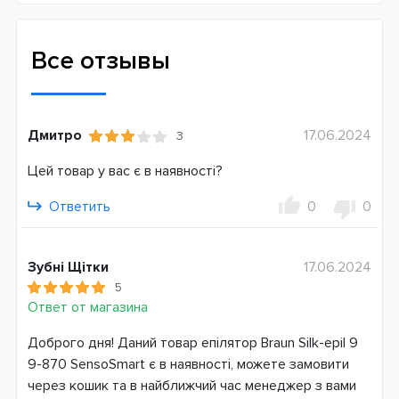
Gold Rose
Количество скоростей
Все отзывы
2
Тип бритья
Сухой
Дмитро
17.06.2024
3
Мокрый
Цей товар у вас є в наявності?
Дополнительные насадки
Бритвенная головка
Ответить
0
0
Для удаления волос на лице
Щетка для очищения лица
Массажная насадка
Зубні Щітки
17.06.2024
5
Дополнительные опции
Ответ от магазина
Массирование
Доброго дня! Даний товар епілятор Braun Silk-epil 9
Влажная эпиляция
9-870 SensoSmart є в наявності, можете замовити
Плавающая головка
через кошик та в найближчий час менеджер з вами
Подсветка