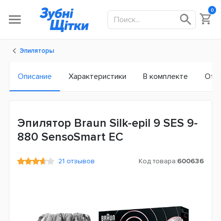
0
Эпиляторы
Описание
Характеристики
В комплекте
Отз
Эпилятор Braun Silk-epil 9 SES 9-
880 SensoSmart ЕС
21 отзывов
Код товара:
600636