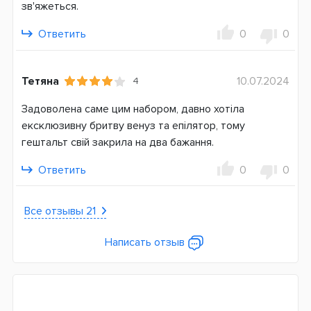
зв'яжеться.
Количество пинцетов
Ответить
0
0
40
Система питания
Аккумулятор
Тетяна
10.07.2024
4
Страна производитель
Задоволена саме цим набором, давно хотіла
Германия
ексклюзивну бритву венуз та епілятор, тому
гештальт свій закрила на два бажання.
Гарантия
12 месяцев
Ответить
0
0
Все отзывы 21
Написать отзыв