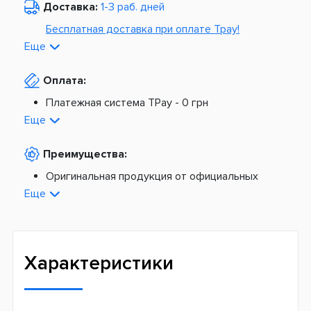
Доставка:
1-3 раб. дней
Бесплатная доставка при оплате Tpay!
Еще
По Украине от
975 грн
Оплата:
Из Европы от
1499 грн
Платежная система TPay -
0 грн
Платная доставка по Украине:
На расчетный счет -
0 грн
Еще
Наложенный платеж -
20 грн + 2%
По тарифам Новой Почты
Преимущества:
По тарифам Укрпочты
Платная доставка из Европы:
Оригинальная продукция от официальных
поставщиков
Еще
Новая почта -
199 грн
Широкий ассортимент товаров
Meest (курєрська доставка) -
199 грн
Профессиональная помощь менеджеров
Интернет-магазин не производит доставку
Быстрая доставка
самовывозом
Характеристики