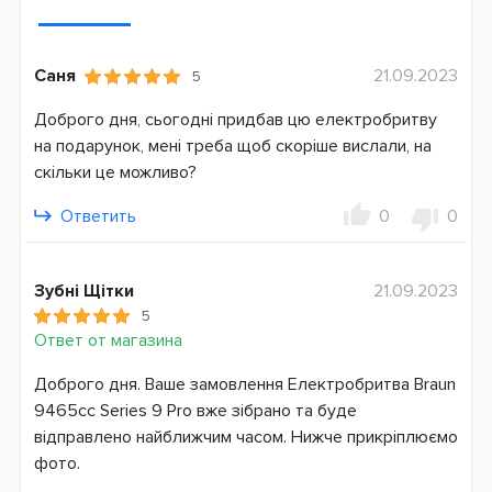
Время зарядки аккумулятора, ч
1
Саня
21.09.2023
5
Время работы бритвы от аккумулятора, мин
Доброго дня, сьогодні придбав цю електробритву
60
на подарунок, мені треба щоб скоріше вислали, на
скільки це можливо?
Количество бритвенных элементов, шт
5
Ответить
0
0
Оснащение
Быстрая зарядка
Зубні Щітки
21.09.2023
Возможность влажного бритья
5
Возможность влажной очистки под струей
Ответ от магазина
Дисплей
Индикатор необходимости очистки
Доброго дня. Ваше замовлення Електробритва Braun
Индикатор уровня зарядки
9465cc Series 9 Pro вже зібрано та буде
Плавающие головки
відправлено найближчим часом. Нижче прикріплюємо
Подвижный бритвенный блок
фото.
Подставка для зарядки