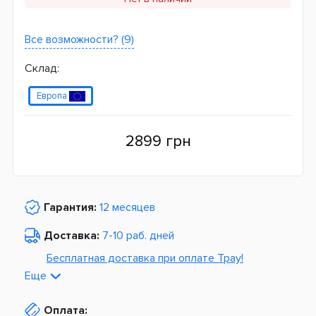
Все возможности? (9)
Склад:
Европа
2899 грн
Гарантия:
12 месяцев
Доставка:
7-10 раб. дней
Бесплатная доставка при оплате Tpay!
Еще
По Украине от
975 грн
Оплата:
Из Европы от
1499 грн