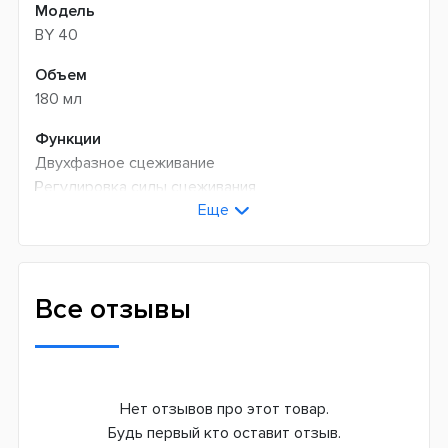
Модель
BY 40
Объем
180 мл
Функции
Двухфазное сцеживание
Регулировка силы сцеживания
Еще
Страна производитель
Германия
Гарантия
Все отзывы
12 месяцев
Нет отзывов про этот товар.
Будь первый кто оставит отзыв.