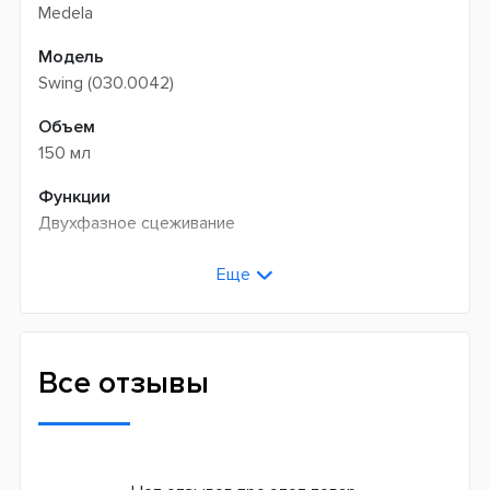
Medela
Модель
Swing (030.0042)
Объем
150 мл
Функции
Двухфазное сцеживание
Система питания
Еще
Батарейки
Электросеть
Страна производитель
Все отзывы
Швейцария
Гарантия
3 месяца