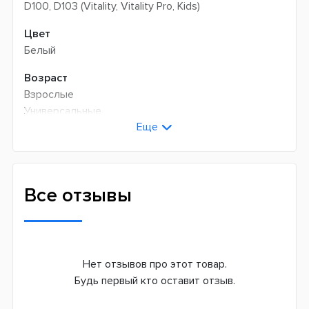
D100, D103 (Vitality, Vitality Pro, Kids)
Цвет
Белый
Возраст
Взрослые
Универсальные
Еще
Технология чистки
Возвратно-вращательная
Количество оборотов в минуту
Все отзывы
7600
Режимов чистки
1
Нет отзывов про этот товар.
Сменная насадка
Будь первый кто оставит отзыв.
Да