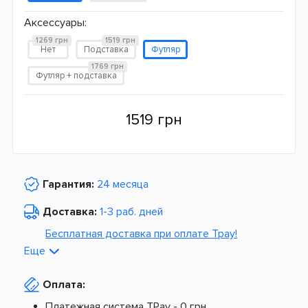
Аксессуары:
1269 грн
1519 грн
Нет
Подставка
Футляр
1769 грн
Футляр + подставка
1519 грн
Гарантия:
24 месяца
Доставка:
1-3 раб. дней
Бесплатная доставка при оплате Tpay!
Еще
По Украине от
975 грн
Оплата:
Из Европы от
1499 грн
Платежная система TPay -
0 грн