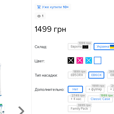
Уже купили
10+
1
1499 грн
1399 грн
Склад:
Европа
Украина
Цвет:
1899 грн
369
Тип насадки:
EB50RX
EB60X
E
1999 грн
2
Дополнительно:
Нет
+ футляр
+ 
2749 грн
1999 грн
+ 4 нас.
Classic Case
3699 грн
Family Pack