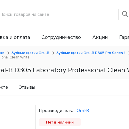
вка и оплата
Сотрудничество
Акции
Гар
тки
Зубные щетки Oral-B
Зубные щетки Oral-B D305 Pro Series 1
ional Clean White
-B D305 Laboratory Professional Clean 
екте
Отзывы
Производитель:
Oral-B
Нет в наличии