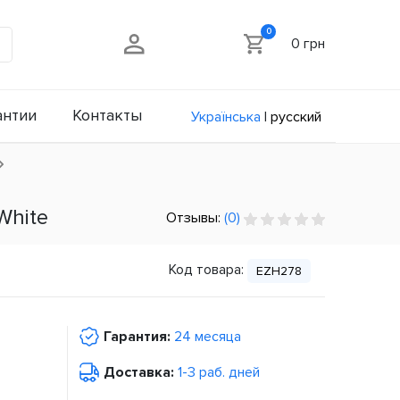
0
0 грн
антии
Контакты
Українська
|
русский
White
Отзывы:
(0)
Код товара:
EZH278
Гарантия:
24 месяца
Доставка:
1-3 раб. дней