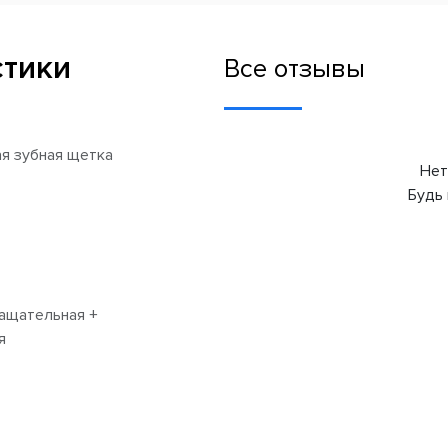
стики
Все отзывы
я зубная щетка
Нет
Будь 
ащательная +
я