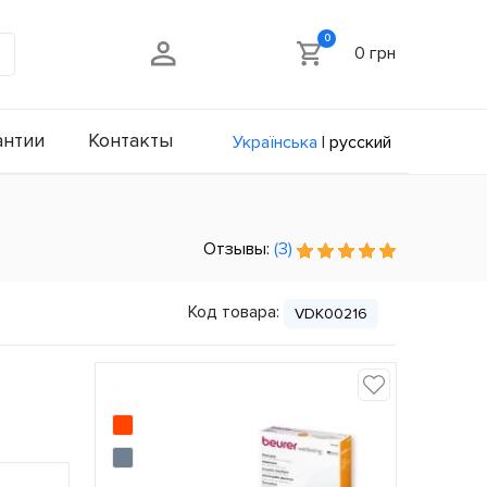
0
0 грн
антии
Контакты
Українська
|
русский
Отзывы:
(3)
Код товара:
VDK00216