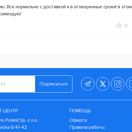
ю. Все нормально с доставкой и в оговоренные сроки! в этом
екомендую!
0
Подписаться
Т ЦЕНТР
ПОМОЩЬ
s Poland Sp. z o.o.
Оферта
wicka 6/41-42
Правила работы