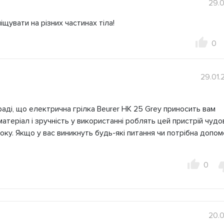
29.
іщувати на різних частинах тіла!
0
29.01.
раді, що електрична грілка Beurer HK 25 Grey приносить вам
 матеріал і зручність у використанні роблять цей пристрій чуд
оку. Якщо у вас виникнуть будь-які питання чи потрібна допом
0
20.