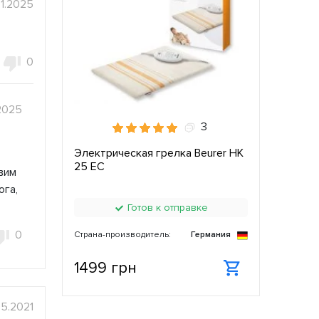
01.2025
0
2025
3
Электрическая грелка Beurer HK
25 ЕС
овим
ога,
Готов к отправке
0
Страна-производитель:
Германия
1499 грн
05.2021