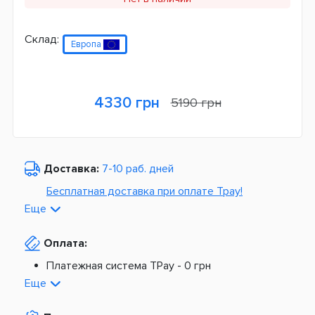
Склад:
Европа
4330 грн
5190 грн
Доставка:
7-10 раб. дней
Бесплатная доставка при оплате Tpay!
Еще
По Украине от
975 грн
Оплата:
Из Европы от
1499 грн
Платежная система TPay -
0 грн
Платная доставка по Украине:
На расчетный счет -
0 грн
Еще
Наложенный платеж -
20 грн + 2%
По тарифам Новой Почты