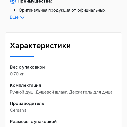
Преимущества:
По тарифам Укрпочты
Платная доставка из Европы:
Оригинальная продукция от официальных
поставщиков
Еще
Новая почта -
199 грн
Широкий ассортимент товаров
Meest (курєрська доставка) -
199 грн
Профессиональная помощь менеджеров
Интернет-магазин не производит доставку
Быстрая доставка
самовывозом
Характеристики
Вес с упаковкой
0,70 кг
Комплектация
Ручной душ, Душевой шланг, Держатель для душа
Производитель
Cersanit
Размеры с упаковкой