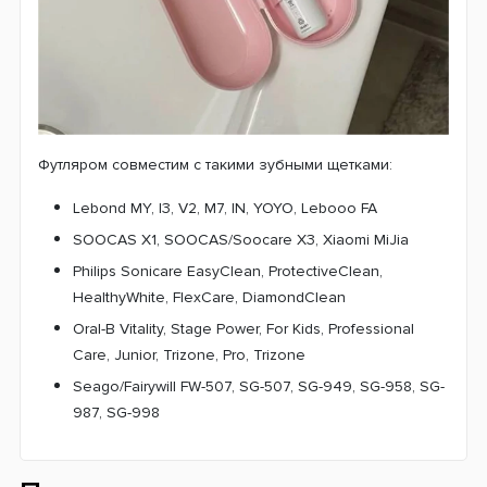
Футляром совместим с такими зубными щетками:
Lebond MY, I3, V2, M7, IN, YOYO, Lebooo FA
SOOCAS X1, SOOCAS/Soocare X3, Xiaomi MiJia
Philips Sonicare EasyClean, ProtectiveClean,
HealthyWhite, FlexCare, DiamondClean
Oral-B Vitality, Stage Power, For Kids, Professional
Care, Junior, Trizone, Pro, Trizone
Seago/Fairywill FW-507, SG-507, SG-949, SG-958, SG-
987, SG-998