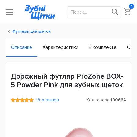
0
Футляры для щеток
Описание
Характеристики
В комплекте
Отз
Дорожный футляр ProZone BOX-
5 Powder Pink для зубных щеток
19 отзывов
Код товара:
100664