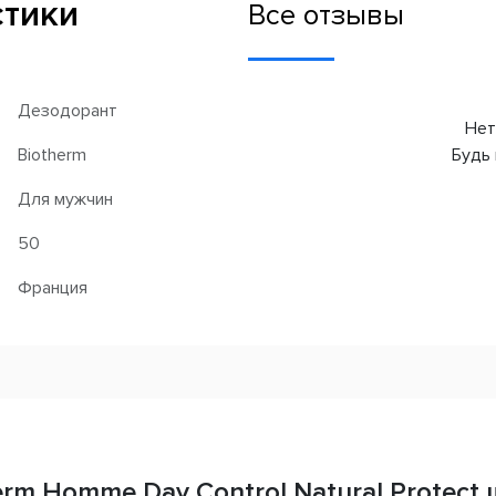
стики
Все отзывы
Дезодорант
Нет
Biotherm
Будь 
Для мужчин
50
Франция
rm Homme Day Control Natural Protect 