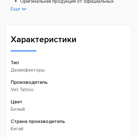
Платная доставка из Европы:
Оригинальная продукция от официальных
поставщиков
Еще
Новая почта -
199 грн
Широкий ассортимент товаров
Meest (курєрська доставка) -
199 грн
Профессиональная помощь менеджеров
Интернет-магазин не производит доставку
Быстрая доставка
самовывозом
Характеристики
Тип
Дезинфекторы
Производитель
Vet Tattoo
Цвет
Белый
Страна производитель
Китай