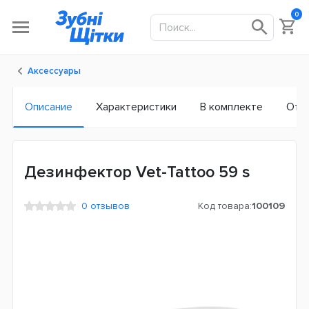
0
Аксессуары
Описание
Характеристики
В комплекте
Отз
Дезинфектор Vet-Tattoo 59 s
0 отзывов
Код товара:
100109