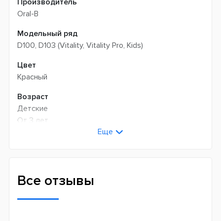
Производитель
Oral-B
Модельный ряд
D100, D103 (Vitality, Vitality Pro, Kids)
Цвет
Красный
Возраст
Детские
От 3 лет
Еще
Технология чистки
Возвратно-вращательная
Количество оборотов в минуту
Все отзывы
7600
Режимов чистки
2