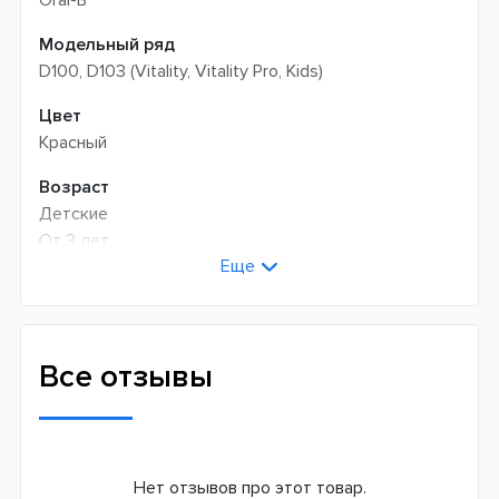
Oral-B
Модельный ряд
D100, D103 (Vitality, Vitality Pro, Kids)
Цвет
Красный
Возраст
Детские
От 3 лет
Еще
Универсальные
Технология чистки
Возвратно-вращательная
Все отзывы
Количество оборотов в минуту
7600
Режимов чистки
2
Нет отзывов про этот товар.