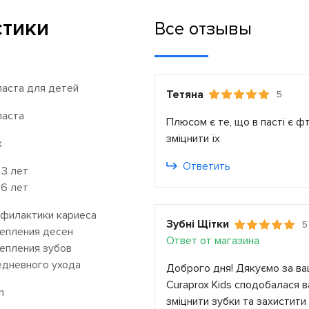
стики
Все отзывы
паста для детей
Тетяна
5
паста
Плюсом є те, що в пасті є фт
зміцнити їх
x
Ответить
 3 лет
 6 лет
филактики кариеса
Зубні Щітки
5
епления десен
Ответ от магазина
епления зубов
дневного ухода
Доброго дня! Дякуємо за ваш
Curaprox Kids сподобалася ва
m
зміцнити зубки та захистити 