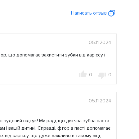
Написать отзыв
05.11.2024
ор, що допомагає захистити зубки від карієсу і
0
0
05.11.2024
 чудовий відгук! Ми раді, що дитяча зубна паста
м і вашій дитині. Справді, фтор в пасті допомагає
їх від карієсу, що дуже важливо в такому віці,