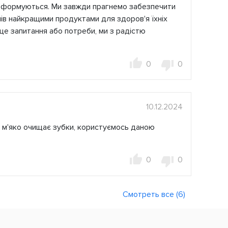
ки формуються. Ми завжди прагнемо забезпечити
ів найкращими продуктами для здоров'я їхніх
 ще запитання або потреби, ми з радістю
0
0
10.12.2024
, м'яко очищає зубки, користуємось даною
0
0
Смотреть все (6)