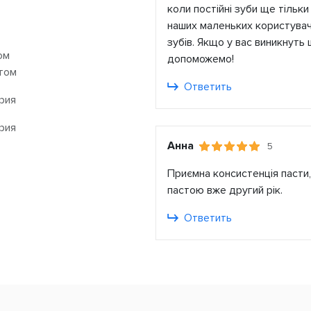
коли постійні зуби ще тіль
наших маленьких користувач
зубів. Якщо у вас виникнуть
ом
допоможемо!
том
Ответить
рия
рия
Анна
5
Приємна консистенція пасти
пастою вже другий рік.
Ответить