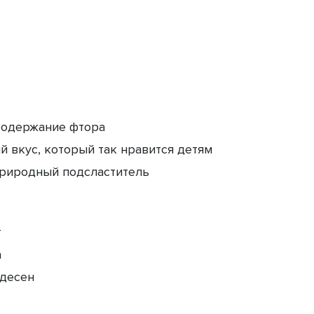
содержание фтора
 вкус, который так нравится детям
природный подсластитель
т
а
 десен