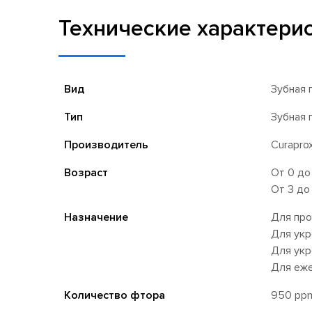
Технические характери
Вид
Зубная 
Тип
Зубная 
Производитель
Curapro
Возраст
От 0 до
От 3 до
Назначение
Для про
Для укр
Для укр
Для еже
Количество фтора
950 pp