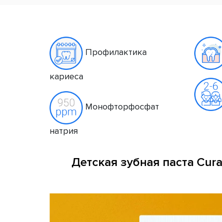
Профилактика
кариеса
Монофторфосфат
натрия
Детская зубная паста Cura