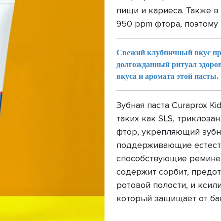
пищи и кариеса. Также в 
950 ppm фтора, поэтому 
Свежий клубничный вкус пр
долгожданный ритуал здоров
вкуса и аромата этой пасты.
Зубная паста Curaprox K
таких как SLS, триклозан
фтор, укрепляющий зубн
поддерживающие естест
способствующие реминер
содержит сорбит, пред
ротовой полости, и ксили
который защищает от бак