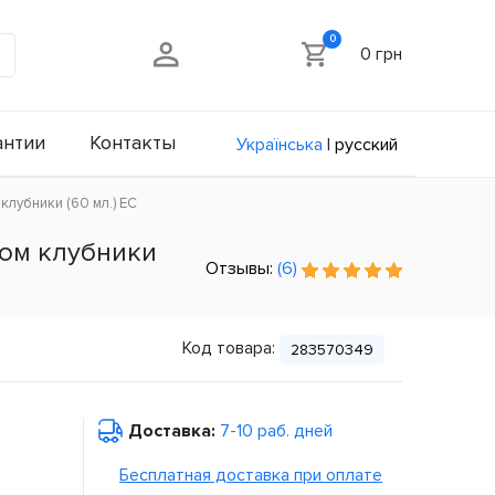
0
0 грн
антии
Контакты
Українська
|
русский
клубники (60 мл.) ЕС
усом клубники
Отзывы:
(6)
Код товара:
283570349
Доставка:
7-10 раб. дней
Бесплатная доставка при оплате