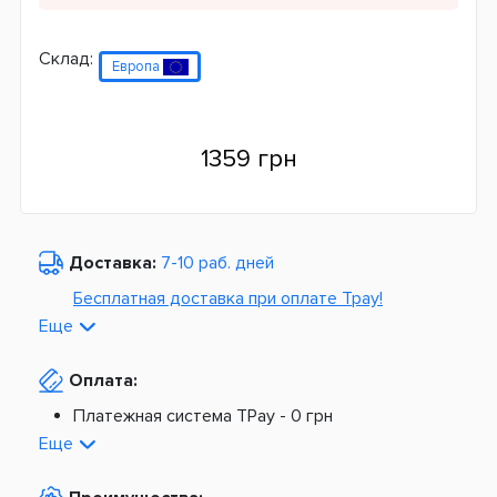
Склад:
Европа
1359 грн
Доставка:
7-10 раб. дней
Бесплатная доставка при оплате Tpay!
Еще
По Украине от
975 грн
Оплата:
Из Европы от
1499 грн
Платежная система TPay -
0 грн
Платная доставка по Украине:
На расчетный счет -
0 грн
Еще
Наложенный платеж -
20 грн + 2%
По тарифам Новой Почты