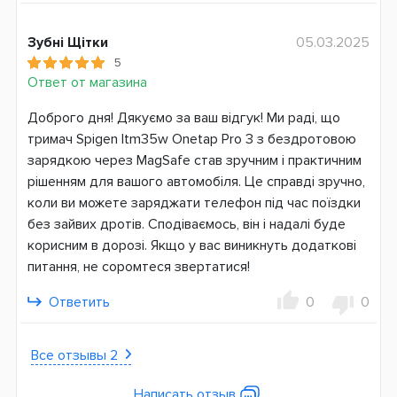
Зубні Щітки
05.03.2025
5
Ответ от магазина
Доброго дня! Дякуємо за ваш відгук! Ми раді, що
тримач Spigen Itm35w Onetap Pro 3 з бездротовою
зарядкою через MagSafe став зручним і практичним
рішенням для вашого автомобіля. Це справді зручно,
коли ви можете заряджати телефон під час поїздки
без зайвих дротів. Сподіваємось, він і надалі буде
корисним в дорозі. Якщо у вас виникнуть додаткові
питання, не соромтеся звертатися!
Ответить
0
0
Все отзывы 2
Написать отзыв