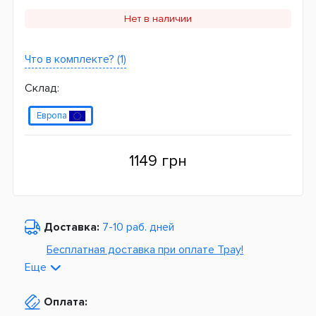
Нет в наличии
Что в комплекте? (1)
Склад:
Европа
1149 грн
Доставка:
7-10 раб. дней
Бесплатная доставка при оплате Tpay!
Еще
По Украине от
975 грн
Оплата:
Из Европы от
1499 грн