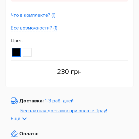
Что в комплекте? (1)
Все возможности? (1)
Цвет:
230 грн
Доставка:
1-3 раб. дней
Бесплатная доставка при оплате Tpay!
Еще
По Украине от
975 грн
Оплата:
Из Европы от
1499 грн