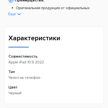
Преимущества:
По тарифам Укрпочты
Платная доставка из Европы:
Оригинальная продукция от официальных
поставщиков
Еще
Новая почта -
199 грн
Широкий ассортимент товаров
Meest (курєрська доставка) -
199 грн
Профессиональная помощь менеджеров
Интернет-магазин не производит доставку
Быстрая доставка
самовывозом
Характеристики
Совместимость
Apple iPad 10.9 2022
Тип
Чехол на телефон
Цвет
Черный