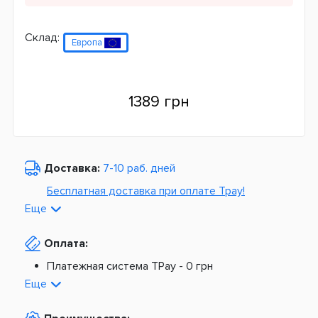
Склад:
Европа
1389 грн
Доставка:
7-10 раб. дней
Бесплатная доставка при оплате Tpay!
Еще
По Украине от
975 грн
Оплата:
Из Европы от
1499 грн
Платежная система TPay -
0 грн
Платная доставка по Украине:
На расчетный счет -
0 грн
Еще
Наложенный платеж -
20 грн + 2%
По тарифам Новой Почты