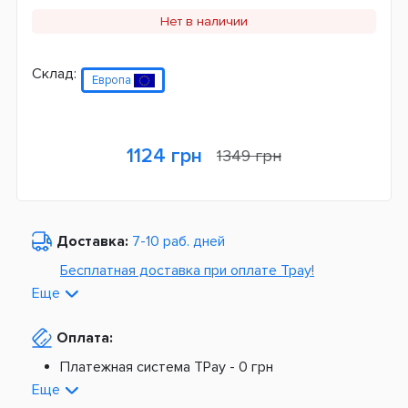
Нет в наличии
Склад:
Европа
1124 грн
1349 грн
Доставка:
7-10 раб. дней
Бесплатная доставка при оплате Tpay!
Еще
По Украине от
975 грн
Оплата:
Из Европы от
1499 грн
Платежная система TPay -
0 грн
Платная доставка по Украине:
На расчетный счет -
0 грн
Еще