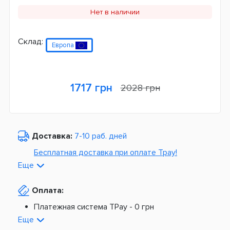
Нет в наличии
Склад:
Европа
1717 грн
2028 грн
Доставка:
7-10 раб. дней
Бесплатная доставка при оплате Tpay!
Еще
По Украине от
975 грн
Оплата:
Из Европы от
1499 грн
Платежная система TPay -
0 грн
Платная доставка по Украине:
На расчетный счет -
0 грн
Еще