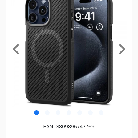
EAN:
8809896747769