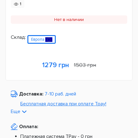
1
Нет в наличии
Склад:
Европа
1279 грн
1503 грн
Доставка:
7-10 раб. дней
Бесплатная доставка при оплате Tpay!
Еще
По Украине от
975 грн
Оплата:
Из Европы от
1499 грн
Платежная система TPay -
0 грн