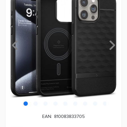
EAN:
810083833705