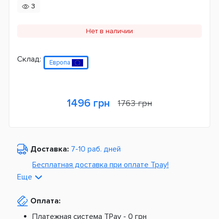
3
Нет в наличии
Склад:
Европа
1496 грн
1763 грн
Доставка:
7-10 раб. дней
Бесплатная доставка при оплате Tpay!
Еще
По Украине от
975 грн
Оплата:
Из Европы от
1499 грн
Платежная система TPay -
0 грн