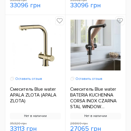
35302 грн
35302 грн
33096 грн
33096 грн
Оставить отзыв
Оставить отзыв
Смеситель Blue water
Смеситель Blue water
APALA ZLOTA (APALA
BATERIA KUCHENNA
ZLOTA)
CORSA INOX CZARNA
STAL WINDOW
(BATERIA KUCHENNA
Нет в наличии
Нет в наличии
CORSA INOX CZARNA
STAL WINDOW)
35320 грн
28869 грн
33113 грн
27065 грн