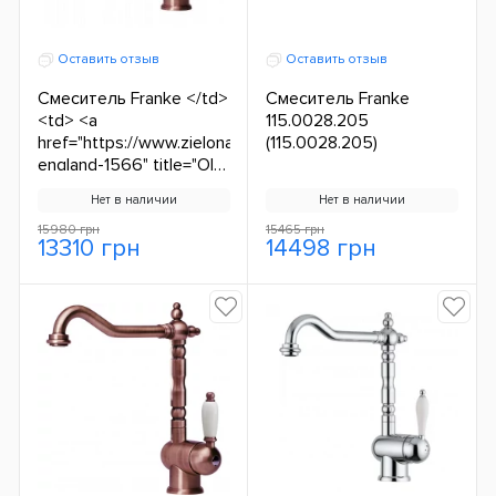
Оставить отзыв
Оставить отзыв
Смеситель Franke </td>
Смеситель Franke
<td> <a
115.0028.205
href="https://www.zielonalazienka.pl/seria/old-
(115.0028.205)
england-1566" title="Old
England">Old
Нет в наличии
Нет в наличии
England</a> </td> </tr>
<tr> <td>Nr katalogowy:
15980 грн
15465 грн
13310 грн
14498 грн
</td> <td>