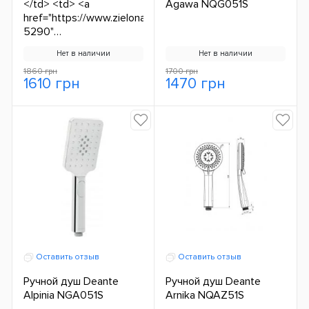
</td> <td> <a
Agawa NQG051S
href="https://www.zielonalazienka.pl/seria/alpinia-
5290"
title="Alpinia">Alpinia</a>
Нет в наличии
Нет в наличии
</td> </tr> <tr> <td>Nr
katalogowy:</td> <td>
1860 грн
1700 грн
1610 грн
1470 грн
Оставить отзыв
Оставить отзыв
Ручной душ Deante
Ручной душ Deante
Alpinia NGA051S
Arnika NQAZ51S