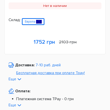
Нет в наличии
Склад:
Европа
1752 грн
2103 грн
Доставка:
7-10 раб. дней
Бесплатная доставка при оплате Tpay!
Еще
По Украине от
975 грн
Оплата:
Из Европы от
1499 грн
Платежная система TPay -
0 грн
Платная доставка по Украине:
На расчетный счет -
0 грн
Еще